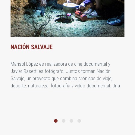
NACIÓN SALVAJE
Marisol López es realizadora de cine documental y
Javier Rasetti es fotógrafo. Juntos forman Nación
Salvaje, un proyecto que combina crónicas de viaje,
deporte, naturaleza, fotografía y video documental. Una
mezcla de todo lo que los apasiona e inspira. Desde
hace 4 años hacen travesías en bici por cordillera de los
andes para completar su último proyecto "43 cruces.
Los Andes en bici" en el que se propusieron recorrer en
bici toda la cordillera de los andes a lo largo de los 43
cruces de montaña oficiales entre Argentina y Chile.